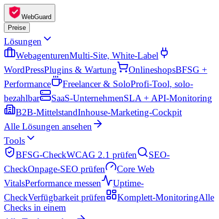
WebGuard
Preise
Lösungen
Webagenturen
Multi-Site, White-Label
WordPress
Plugins & Wartung
Onlineshops
BFSG +
Performance
Freelancer & Solo
Profi-Tool, solo-
bezahlbar
SaaS-Unternehmen
SLA + API-Monitoring
B2B-Mittelstand
Inhouse-Marketing-Cockpit
Alle Lösungen ansehen
Tools
BFSG-Check
WCAG 2.1 prüfen
SEO-
Check
Onpage-SEO prüfen
Core Web
Vitals
Performance messen
Uptime-
Check
Verfügbarkeit prüfen
Komplett-Monitoring
Alle
Checks in einem