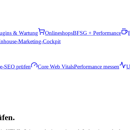
ugins & Wartung
Onlineshops
BFSG + Performance
Inhouse-Marketing-Cockpit
e-SEO prüfen
Core Web Vitals
Performance messen
U
fen.