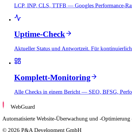
LCP, INP, CLS, TTFB — Googles Performance-Rank
Uptime-Check
Aktueller Status und Antwortzeit. Für kontinuierlich
Komplett-Monitoring
Alle Checks in einem Bericht — SEO, BFSG, Perfor
WebGuard
Automatisierte Website-Überwachung und -Optimierung
©
2026
P&A Development GmbH