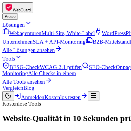
WebGuard
Preise
Lösungen
Webagenturen
Multi-Site, White-Label
WordPress
Pl
Unternehmen
SLA + API-Monitoring
B2B-Mittelstand
Alle Lösungen ansehen
Tools
BFSG-Check
WCAG 2.1 prüfen
SEO-Check
Onpag
Monitoring
Alle Checks in einem
Alle Tools ansehen
Vergleich
Blog
Anmelden
Kostenlos testen
Kostenlose Tools
Website-Qualität in
10 Sekunden
prü