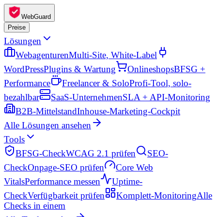
WebGuard
Preise
Lösungen
Webagenturen
Multi-Site, White-Label
WordPress
Plugins & Wartung
Onlineshops
BFSG +
Performance
Freelancer & Solo
Profi-Tool, solo-
bezahlbar
SaaS-Unternehmen
SLA + API-Monitoring
B2B-Mittelstand
Inhouse-Marketing-Cockpit
Alle Lösungen ansehen
Tools
BFSG-Check
WCAG 2.1 prüfen
SEO-
Check
Onpage-SEO prüfen
Core Web
Vitals
Performance messen
Uptime-
Check
Verfügbarkeit prüfen
Komplett-Monitoring
Alle
Checks in einem